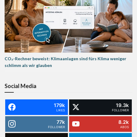
CO₂-Rechner beweist: Klimaanlagen sind fürs Klima weniger
schlimm als wir glauben
Social Media
179k
19.3k
LIKES
FOLLOWER
77k
8.2k
FOLLOWER
ABOS