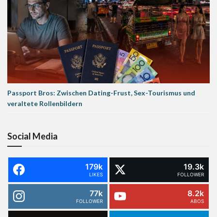
Passport Bros: Zwischen Dating-Frust, Sex-Tourismus und
veraltete Rollenbildern
Social Media
179k
19.3k
LIKES
FOLLOWER
77k
8.2k
FOLLOWER
ABOS