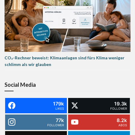
CO₂-Rechner beweist: Klimaanlagen sind fürs Klima weniger
schlimm als wir glauben
Social Media
179k
19.3k
LIKES
FOLLOWER
77k
8.2k
FOLLOWER
ABOS