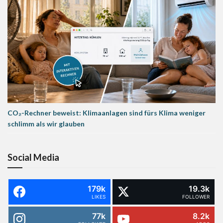
CO₂-Rechner beweist: Klimaanlagen sind fürs Klima weniger
schlimm als wir glauben
Social Media
179k
19.3k
LIKES
FOLLOWER
77k
8.2k