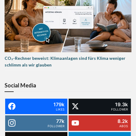
CO₂-Rechner beweist: Klimaanlagen sind fürs Klima weniger
schlimm als wir glauben
Social Media
179k
19.3k
LIKES
FOLLOWER
77k
8.2k
FOLLOWER
ABOS