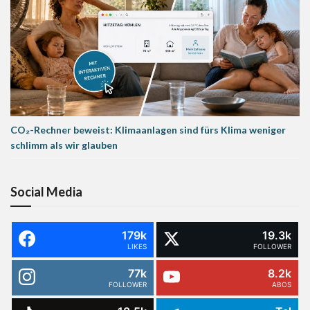
CO₂-Rechner beweist: Klimaanlagen sind fürs Klima weniger
schlimm als wir glauben
Social Media
179k
19.3k
LIKES
FOLLOWER
77k
8.2k
FOLLOWER
ABOS