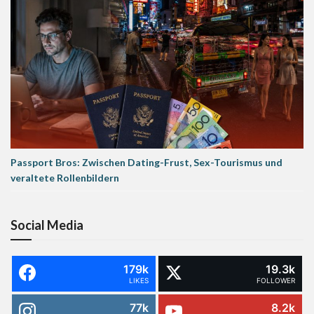
Passport Bros: Zwischen Dating-Frust, Sex-Tourismus und
veraltete Rollenbildern
Social Media
179k
19.3k
LIKES
FOLLOWER
77k
8.2k