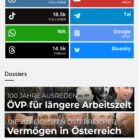
FOLLOWER
ABOS
18.5k
Tel
FOLLOWER
WA
Google
NEWS
14.5k
Bluesky
THREAD
Dossiers