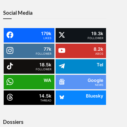
Social Media
179k
19.3k
LIKES
FOLLOWER
77k
8.2k
FOLLOWER
ABOS
18.5k
Tel
FOLLOWER
WA
Google
NEWS
14.5k
Bluesky
THREAD
Dossiers