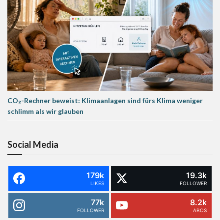
CO₂-Rechner beweist: Klimaanlagen sind fürs Klima weniger
schlimm als wir glauben
Social Media
179k
19.3k
LIKES
FOLLOWER
77k
8.2k
FOLLOWER
ABOS