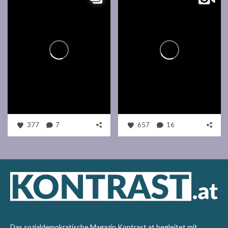
377
7
657
16
Das sozialdemokratische Magazin Kontrast.at begleitet mit