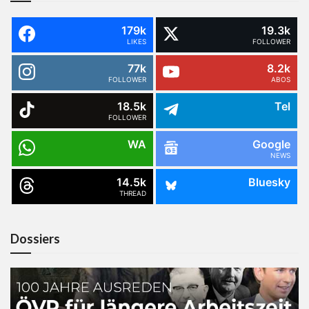
179k
19.3k
LIKES
FOLLOWER
77k
8.2k
FOLLOWER
ABOS
18.5k
Tel
FOLLOWER
WA
Google
NEWS
14.5k
Bluesky
THREAD
Dossiers