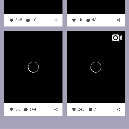
348
10
1K
46
3K
144
245
7