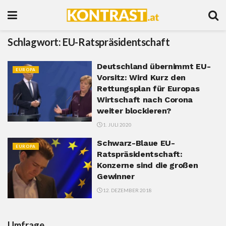
Schlagwort:
EU-Ratspräsidentschaft
Deutschland übernimmt EU-
EUROPA
Vorsitz: Wird Kurz den
Rettungsplan für Europas
Wirtschaft nach Corona
weiter blockieren?
1. JULI 2020
Schwarz-Blaue EU-
EUROPA
Ratspräsidentschaft:
Konzerne sind die großen
Gewinner
12. DEZEMBER 2018
Umfrage