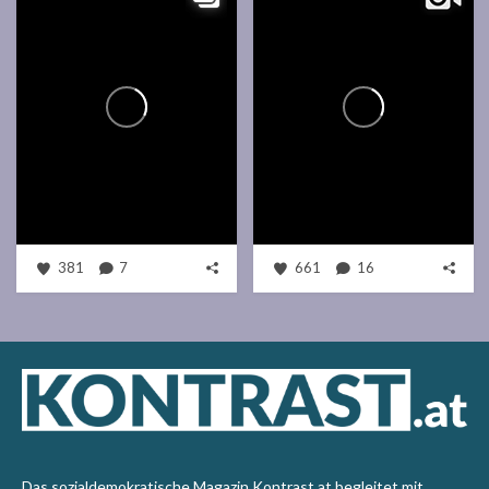
381
7
661
16
Das sozialdemokratische Magazin Kontrast.at begleitet mit