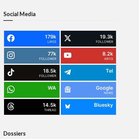
Social Media
179k
19.3k
LIKES
FOLLOWER
77k
8.2k
FOLLOWER
ABOS
18.5k
Tel
FOLLOWER
WA
Google
NEWS
14.5k
Bluesky
THREAD
Dossiers