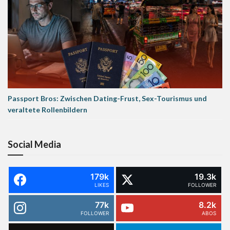
Passport Bros: Zwischen Dating-Frust, Sex-Tourismus und
veraltete Rollenbildern
Social Media
179k
19.3k
LIKES
FOLLOWER
77k
8.2k
FOLLOWER
ABOS