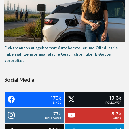
Elektroautos ausgebremst: Autohersteller und Ölindustrie
haben jahrzehntelang falsche Geschichten über E-Autos
verbreitet
Social Media
179k
19.3k
LIKES
FOLLOWER
77k
8.2k
FOLLOWER
ABOS