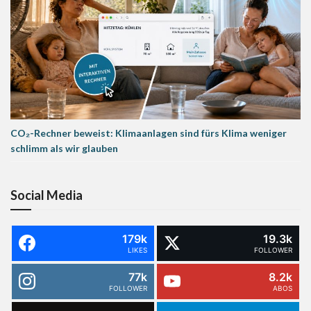
CO₂-Rechner beweist: Klimaanlagen sind fürs Klima weniger
schlimm als wir glauben
Social Media
179k
19.3k
LIKES
FOLLOWER
77k
8.2k
FOLLOWER
ABOS