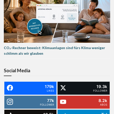
CO₂-Rechner beweist: Klimaanlagen sind fürs Klima weniger
schlimm als wir glauben
Social Media
179k
19.3k
LIKES
FOLLOWER
77k
8.2k
FOLLOWER
ABOS