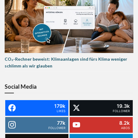
CO₂-Rechner beweist: Klimaanlagen sind fürs Klima weniger
schlimm als wir glauben
Social Media
179k
19.3k
LIKES
FOLLOWER
77k
8.2k
FOLLOWER
ABOS