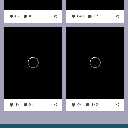
87
4
840
19
1K
82
4K
182