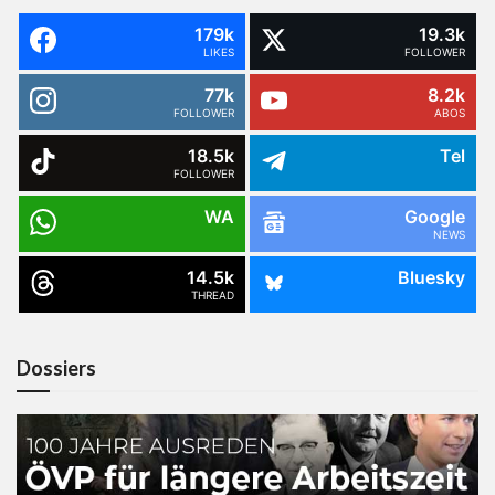
179k
19.3k
LIKES
FOLLOWER
77k
8.2k
FOLLOWER
ABOS
18.5k
Tel
FOLLOWER
WA
Google
NEWS
14.5k
Bluesky
THREAD
Dossiers