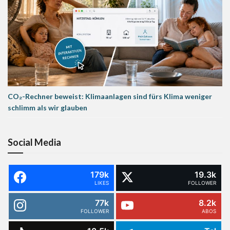
CO₂-Rechner beweist: Klimaanlagen sind fürs Klima weniger
schlimm als wir glauben
Social Media
179k
19.3k
LIKES
FOLLOWER
77k
8.2k
FOLLOWER
ABOS