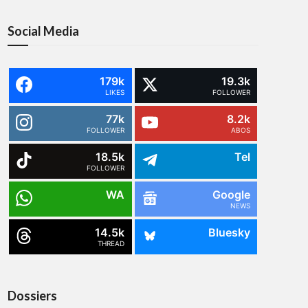
Social Media
179k
19.3k
LIKES
FOLLOWER
77k
8.2k
FOLLOWER
ABOS
18.5k
Tel
FOLLOWER
WA
Google
NEWS
14.5k
Bluesky
THREAD
Dossiers