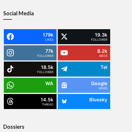
Social Media
179k
19.3k
LIKES
FOLLOWER
77k
8.2k
FOLLOWER
ABOS
18.5k
Tel
FOLLOWER
WA
Google
NEWS
14.5k
Bluesky
THREAD
Dossiers