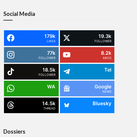
Social Media
179k
19.3k
LIKES
FOLLOWER
77k
8.2k
FOLLOWER
ABOS
18.5k
Tel
FOLLOWER
WA
Google
NEWS
14.5k
Bluesky
THREAD
Dossiers