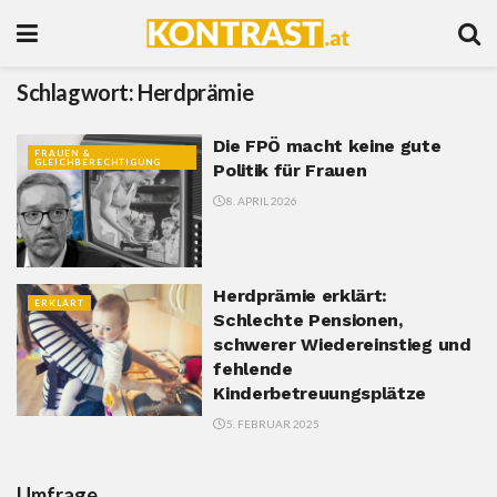
Schlagwort:
Herdprämie
Die FPÖ macht keine gute
FRAUEN &
GLEICHBERECHTIGUNG
Politik für Frauen
8. APRIL 2026
Herdprämie erklärt:
ERKLÄRT
Schlechte Pensionen,
schwerer Wiedereinstieg und
fehlende
Kinderbetreuungsplätze
5. FEBRUAR 2025
Umfrage