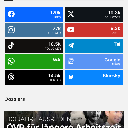
179k
19.3k
LIKES
FOLLOWER
77k
8.2k
FOLLOWER
ABOS
18.5k
Tel
FOLLOWER
WA
Google
NEWS
14.5k
Bluesky
THREAD
Dossiers