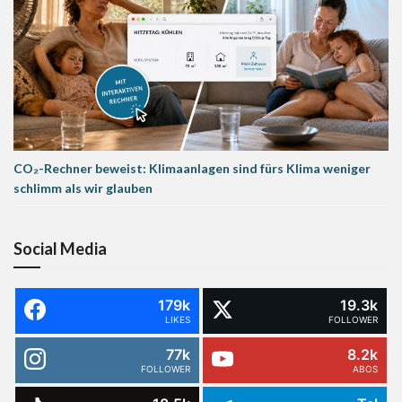
CO₂-Rechner beweist: Klimaanlagen sind fürs Klima weniger
schlimm als wir glauben
Social Media
179k
19.3k
LIKES
FOLLOWER
77k
8.2k
FOLLOWER
ABOS