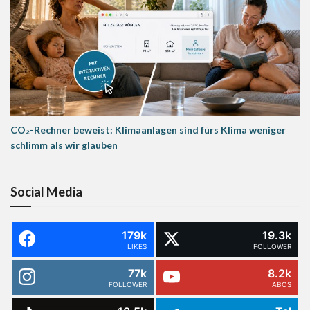
CO₂-Rechner beweist: Klimaanlagen sind fürs Klima weniger
schlimm als wir glauben
Social Media
179k
19.3k
LIKES
FOLLOWER
77k
8.2k
FOLLOWER
ABOS