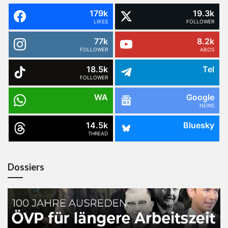
179k
19.3k
LIKES
FOLLOWER
77k
8.2k
FOLLOWER
ABOS
18.5k
Tel
FOLLOWER
WA
Google
NEWS
14.5k
Bluesky
THREAD
Dossiers