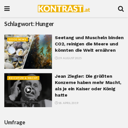
Schlagwort:
Hunger
Seetang und Muscheln binden
GOOD NEWS
CO2, reinigen die Meere und
könnten die Welt ernähren
29. AUGUST 2025
Jean Ziegler: Die größten
REICHTUM & MACHT
Konzerne haben mehr Macht,
als je ein Kaiser oder König
hatte
18. APRIL 2019
Umfrage