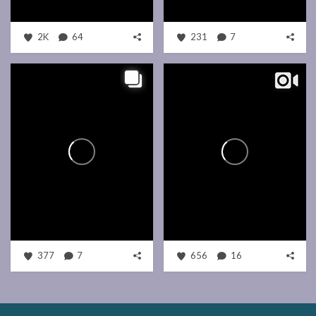
2K
64
231
7
377
7
656
16