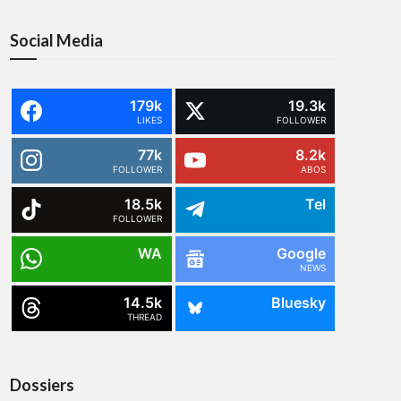
Social Media
179k
19.3k
LIKES
FOLLOWER
77k
8.2k
FOLLOWER
ABOS
18.5k
Tel
FOLLOWER
WA
Google
NEWS
14.5k
Bluesky
THREAD
Dossiers