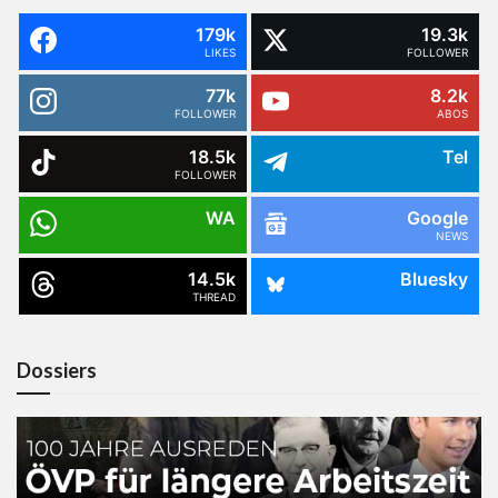
179k
19.3k
LIKES
FOLLOWER
77k
8.2k
FOLLOWER
ABOS
18.5k
Tel
FOLLOWER
WA
Google
NEWS
14.5k
Bluesky
THREAD
Dossiers