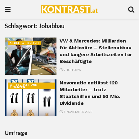
Schlagwort:
Jobabbau
VW & Mercedes: Milliarden
ARBEIT & FREIZEIT
für Aktionäre – Stellenabbau
und längere Arbeitszeiten für
Beschäftigte
9. JULI 2026
Novomatic entlässt 120
WIRTSCHAFT UND
FINANZEN
Mitarbeiter – trotz
Staatshilfen und 50 Mio.
Dividende
4. NOVEMBER 2020
Umfrage