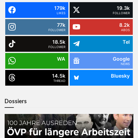
179k
19.3k
LIKES
FOLLOWER
77k
8.2k
FOLLOWER
ABOS
18.5k
Tel
FOLLOWER
WA
Google
NEWS
14.5k
Bluesky
THREAD
Dossiers