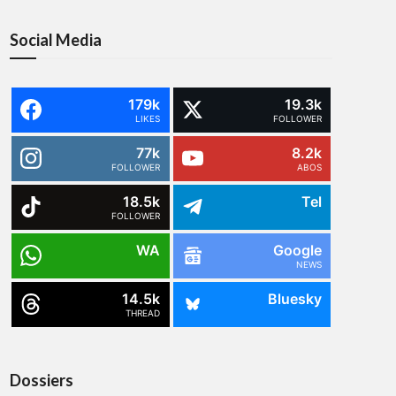
Social Media
179k
19.3k
LIKES
FOLLOWER
77k
8.2k
FOLLOWER
ABOS
18.5k
Tel
FOLLOWER
WA
Google
NEWS
14.5k
Bluesky
THREAD
Dossiers