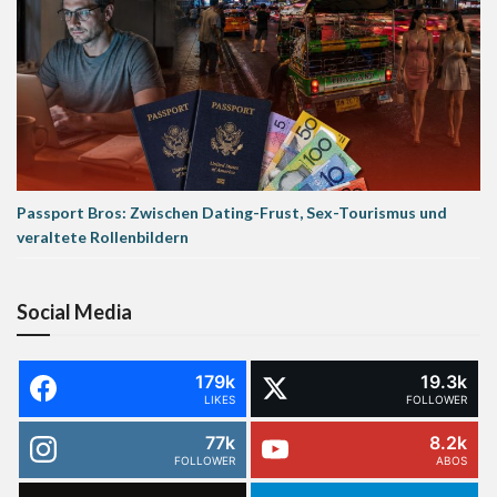
Passport Bros: Zwischen Dating-Frust, Sex-Tourismus und
veraltete Rollenbildern
Social Media
179k
19.3k
LIKES
FOLLOWER
77k
8.2k
FOLLOWER
ABOS