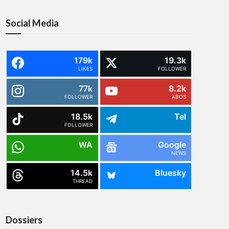
Social Media
179k
19.3k
LIKES
FOLLOWER
77k
8.2k
FOLLOWER
ABOS
18.5k
Tel
FOLLOWER
WA
Google
NEWS
14.5k
Bluesky
THREAD
Dossiers