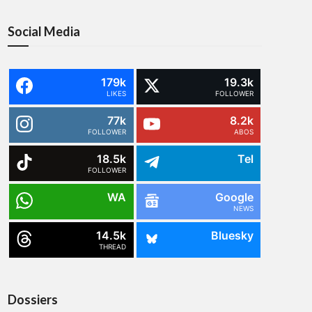
Social Media
179k
19.3k
LIKES
FOLLOWER
77k
8.2k
FOLLOWER
ABOS
18.5k
Tel
FOLLOWER
WA
Google
NEWS
14.5k
Bluesky
THREAD
Dossiers