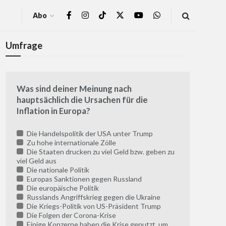
Abo
Umfrage
Was sind deiner Meinung nach
hauptsächlich die Ursachen für die
Inflation in Europa?
Die Handelspolitik der USA unter Trump
Zu hohe internationale Zölle
Die Staaten drucken zu viel Geld bzw. geben zu
viel Geld aus
Die nationale Politik
Europas Sanktionen gegen Russland
Die europäische Politik
Russlands Angriffskrieg gegen die Ukraine
Die Kriegs-Politik von US-Präsident Trump
Die Folgen der Corona-Krise
Einige Konzerne haben die Krise genutzt, um