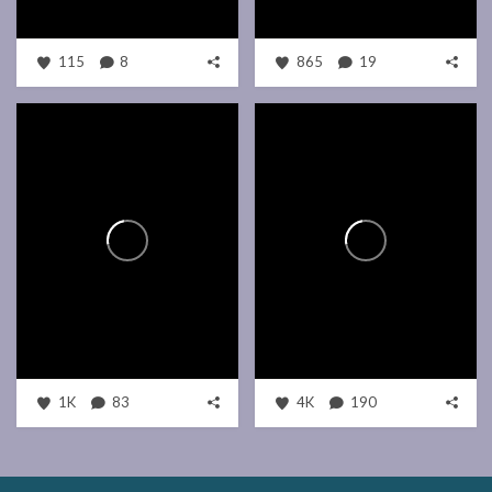
115
8
865
19
1K
83
4K
190