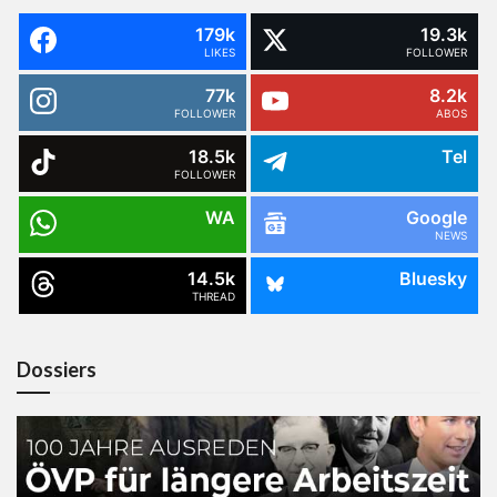
179k
19.3k
LIKES
FOLLOWER
77k
8.2k
FOLLOWER
ABOS
18.5k
Tel
FOLLOWER
WA
Google
NEWS
14.5k
Bluesky
THREAD
Dossiers