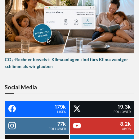
CO₂-Rechner beweist: Klimaanlagen sind fürs Klima weniger
schlimm als wir glauben
Social Media
179k
19.3k
LIKES
FOLLOWER
77k
8.2k
FOLLOWER
ABOS