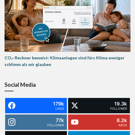
CO₂-Rechner beweist: Klimaanlagen sind fürs Klima weniger
schlimm als wir glauben
Social Media
179k
19.3k
LIKES
FOLLOWER
77k
8.2k
FOLLOWER
ABOS