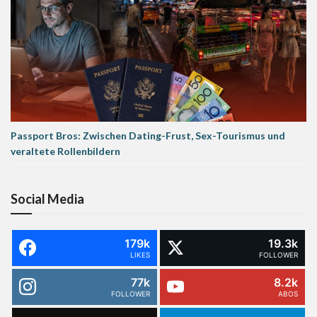
Passport Bros: Zwischen Dating-Frust, Sex-Tourismus und
veraltete Rollenbildern
Social Media
179k
19.3k
LIKES
FOLLOWER
77k
8.2k
FOLLOWER
ABOS