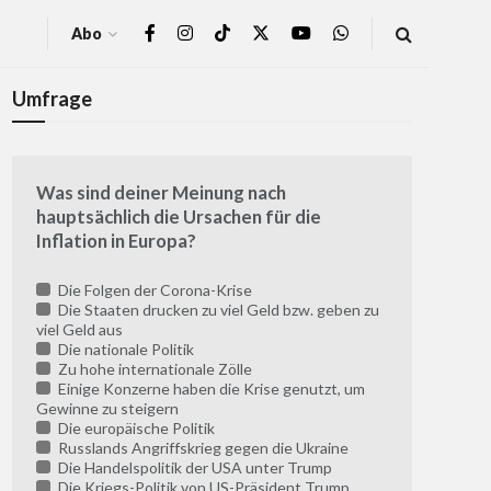
Abo
Umfrage
Was sind deiner Meinung nach
hauptsächlich die Ursachen für die
Inflation in Europa?
Die Folgen der Corona-Krise
Die Staaten drucken zu viel Geld bzw. geben zu
viel Geld aus
Die nationale Politik
Zu hohe internationale Zölle
Einige Konzerne haben die Krise genutzt, um
Gewinne zu steigern
Die europäische Politik
Russlands Angriffskrieg gegen die Ukraine
Die Handelspolitik der USA unter Trump
Die Kriegs-Politik von US-Präsident Trump