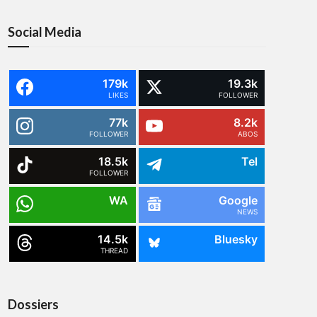
Social Media
179k
19.3k
LIKES
FOLLOWER
77k
8.2k
FOLLOWER
ABOS
18.5k
Tel
FOLLOWER
WA
Google
NEWS
14.5k
Bluesky
THREAD
Dossiers