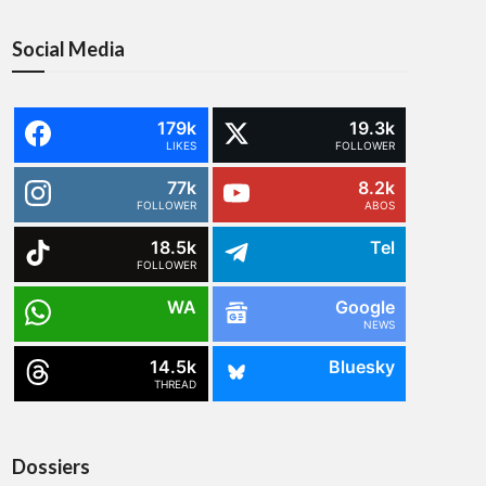
Social Media
179k
19.3k
LIKES
FOLLOWER
77k
8.2k
FOLLOWER
ABOS
18.5k
Tel
FOLLOWER
WA
Google
NEWS
14.5k
Bluesky
THREAD
Dossiers