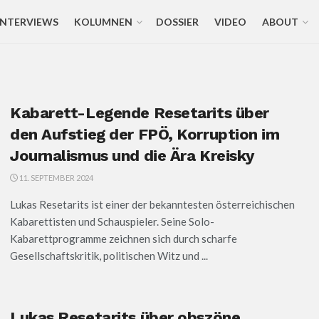
INTERVIEWS
KOLUMNEN
DOSSIER
VIDEO
ABOUT
Kabarett-Legende Resetarits über
den Aufstieg der FPÖ, Korruption im
Journalismus und die Ära Kreisky
11. SEPTEMBER 2024
Lukas Resetarits ist einer der bekanntesten österreichischen
Kabarettisten und Schauspieler. Seine Solo-
Kabarettprogramme zeichnen sich durch scharfe
Gesellschaftskritik, politischen Witz und ...
Lukas Resetarits über obszöne