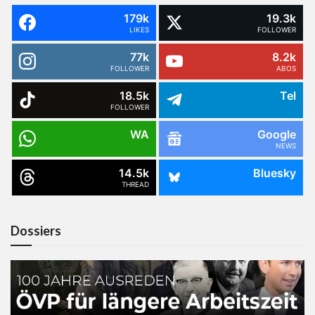
179k
19.3k
LIKES
FOLLOWER
77k
8.2k
FOLLOWER
ABOS
18.5k
Tel
FOLLOWER
WA
Google
NEWS
14.5k
Bluesky
THREAD
Dossiers