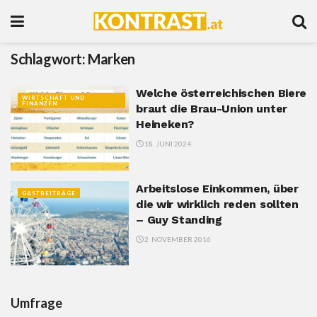
Schlagwort:
Marken
Welche österreichischen Biere
WIRTSCHAFT UND
FINANZEN
braut die Brau-Union unter
Heineken?
18. JUNI 2024
Arbeitslose Einkommen, über
GASTBEITRÄGE
die wir wirklich reden sollten
– Guy Standing
2. NOVEMBER 2016
Umfrage