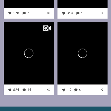
178
7
340
4
624
14
1K
6