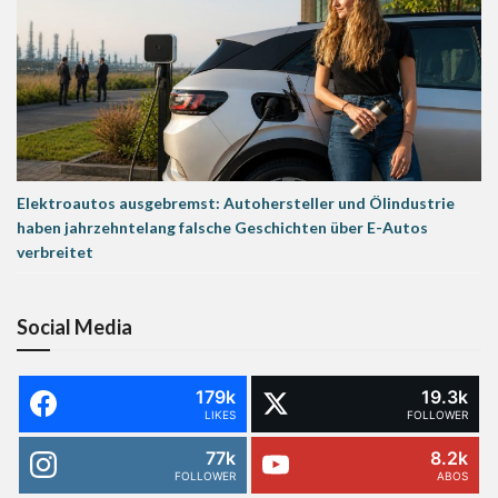
Elektroautos ausgebremst: Autohersteller und Ölindustrie
haben jahrzehntelang falsche Geschichten über E-Autos
verbreitet
Social Media
179k
19.3k
LIKES
FOLLOWER
77k
8.2k
FOLLOWER
ABOS