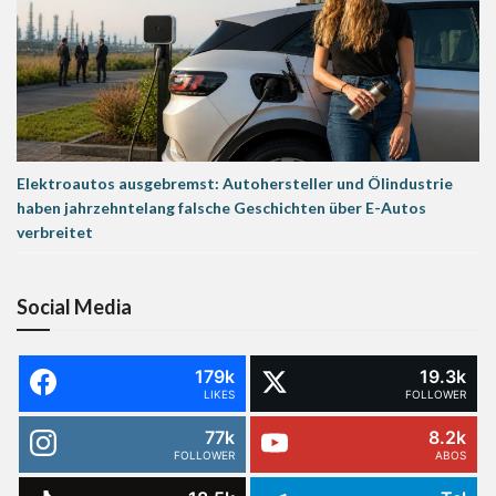
Elektroautos ausgebremst: Autohersteller und Ölindustrie
haben jahrzehntelang falsche Geschichten über E-Autos
verbreitet
Social Media
179k
19.3k
LIKES
FOLLOWER
77k
8.2k
FOLLOWER
ABOS