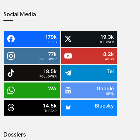
Social Media
179k
19.3k
LIKES
FOLLOWER
77k
8.2k
FOLLOWER
ABOS
18.5k
Tel
FOLLOWER
WA
Google
NEWS
14.5k
Bluesky
THREAD
Dossiers