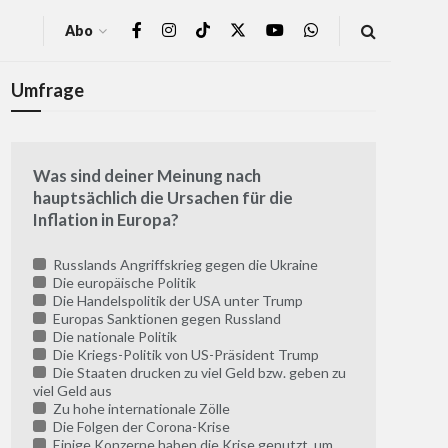
Abo
Umfrage
Was sind deiner Meinung nach
hauptsächlich die Ursachen für die
Inflation in Europa?
Russlands Angriffskrieg gegen die Ukraine
Die europäische Politik
Die Handelspolitik der USA unter Trump
Europas Sanktionen gegen Russland
Die nationale Politik
Die Kriegs-Politik von US-Präsident Trump
Die Staaten drucken zu viel Geld bzw. geben zu
viel Geld aus
Zu hohe internationale Zölle
Die Folgen der Corona-Krise
Einige Konzerne haben die Krise genutzt, um