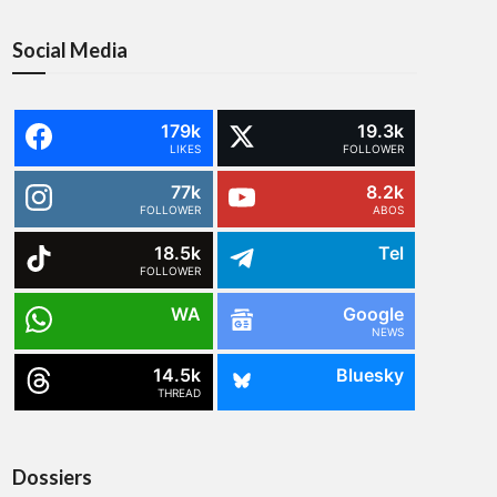
Social Media
179k
19.3k
LIKES
FOLLOWER
77k
8.2k
FOLLOWER
ABOS
18.5k
Tel
FOLLOWER
WA
Google
NEWS
14.5k
Bluesky
THREAD
Dossiers