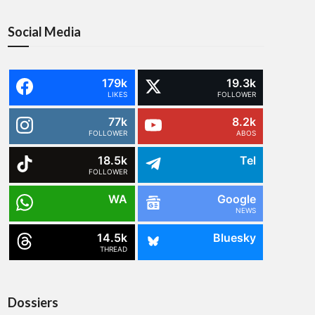
Social Media
179k
19.3k
LIKES
FOLLOWER
77k
8.2k
FOLLOWER
ABOS
18.5k
Tel
FOLLOWER
WA
Google
NEWS
14.5k
Bluesky
THREAD
Dossiers