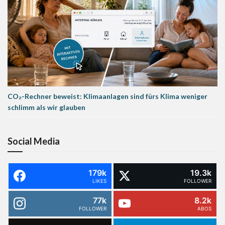
CO₂-Rechner beweist: Klimaanlagen sind fürs Klima weniger
schlimm als wir glauben
Social Media
179k
19.3k
LIKES
FOLLOWER
77k
8.2k
FOLLOWER
ABOS