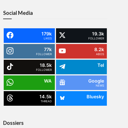
Social Media
179k
19.3k
LIKES
FOLLOWER
77k
8.2k
FOLLOWER
ABOS
18.5k
Tel
FOLLOWER
WA
Google
NEWS
14.5k
Bluesky
THREAD
Dossiers