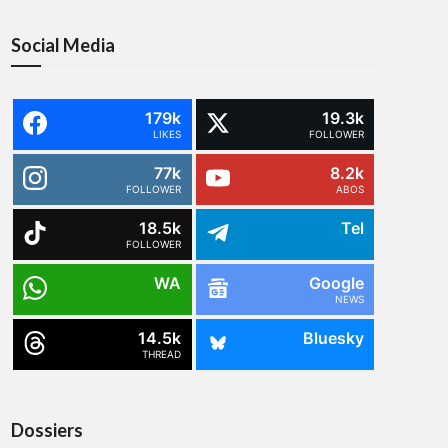
Social Media
179k
19.3k
LIKES
FOLLOWER
77k
8.2k
FOLLOWER
ABOS
18.5k
Tel
FOLLOWER
WA
Google
NEWS
14.5k
Bluesky
THREAD
Dossiers