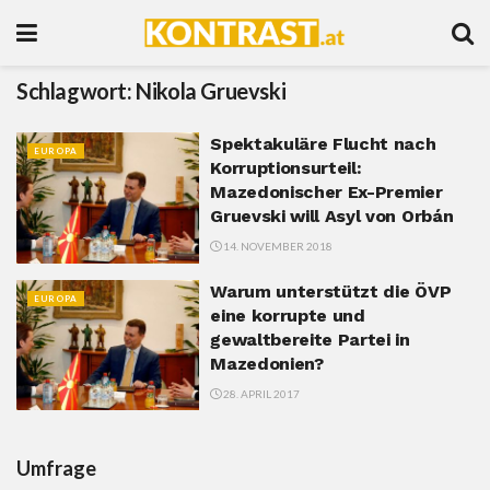
Schlagwort:
Nikola Gruevski
Spektakuläre Flucht nach
EUROPA
Korruptionsurteil:
Mazedonischer Ex-Premier
Gruevski will Asyl von Orbán
14. NOVEMBER 2018
Warum unterstützt die ÖVP
EUROPA
eine korrupte und
gewaltbereite Partei in
Mazedonien?
28. APRIL 2017
Umfrage