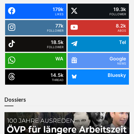
179k
19.3k
LIKES
FOLLOWER
77k
8.2k
FOLLOWER
ABOS
18.5k
Tel
FOLLOWER
WA
Google
NEWS
14.5k
Bluesky
THREAD
Dossiers