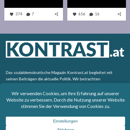
374
7
656
16
Das sozialdemokratische Magazin Kontrast.at begleitet mit
seinen Beiträgen die aktuelle Politik. Wir betrachten
Gesellschaft, Staat und Wirtschaft von einem progressiven,
emanzipatorischen Standpunkt aus. Kontrast wirft den Blick der
sozialen Gerechtigkeit auf die Welt.
Impressum
: SPÖ-Klub - 1017 Wien - Telefon: +43 1 40110-
3393 - e-mail: redaktion@kontrast.at -
Datenschutzerklärung