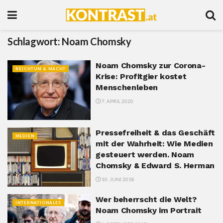
Schlagwort:
Noam Chomsky
Noam Chomsky zur Corona-
REICHTUM & MACHT
Krise: Profitgier kostet
Menschenleben
7. APRIL 2020
Pressefreiheit & das Geschäft
MEDIEN
mit der Wahrheit: Wie Medien
gesteuert werden. Noam
Chomsky & Edward S. Herman
10. JUNI 2018
Wer beherrscht die Welt?
INTERNATIONALES
Noam Chomsky im Portrait