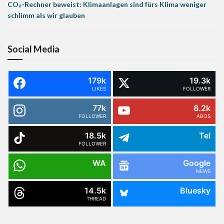
CO₂-Rechner beweist: Klimaanlagen sind fürs Klima weniger
schlimm als wir glauben
Social Media
179k
19.3k
LIKES
FOLLOWER
77k
8.2k
FOLLOWER
ABOS
18.5k
Tel
FOLLOWER
WA
Google
NEWS
14.5k
Bluesky
THREAD